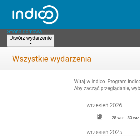
Strona domowa
Utwórz wydarzenie
Wszystkie wydarzenia
Witaj w Indico. Program Indi
Aby zacząć przeglądanie, wybi
wrzesień 2026
28 wrz - 30 wrz
wrzesień 2025